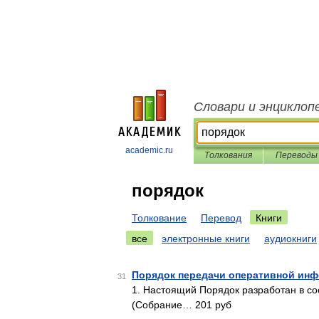
Словари и энциклоп
academic.ru
Толкования
Переводы
порядок
Толкование
Перевод
Книги
все
электронные книги
аудиокниги
Порядок передачи оперативной инф
31
1. Настоящий Порядок разработан в со
(Собрание… 201 руб