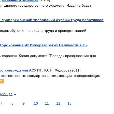
рственного экзамена
(2014)
ия Единого государственного экзамена. Издание будет
и проверки знаний требований охраны труда работников
ядок обучения по охране труда и проверки знаний
Коронования Их Императорских Величеств в С.-
ть хорошая. Копия документа "Порядок празднования дня
 сопровождения АСУТП
, Ю. Н. Федоров (2011)
 отечественных стандартов автоматизации, определяющих
га
дующая
→
7
8
9
10
11
12
13