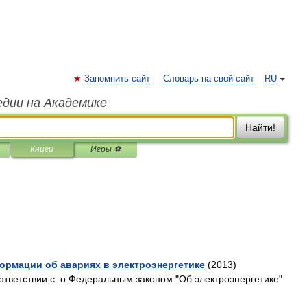
Запомнить сайт
Словарь на свой сайт
RU
едии на Академике
Найти!
Книги
Игры ⚽
ормации об авариях в электроэнергетике
(2013)
ответствии с: o Федеральным законом "Об электроэнергетике"