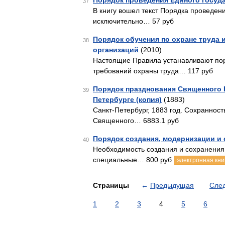
Порядок проведения Единого госуда
37
В книгу вошел текст Порядка проведен
исключительно… 57 руб
Порядок обучения по охране труда 
38
организаций
(2010)
Настоящие Правила устанавливают пор
требований охраны труда… 117 руб
Порядок празднования Священного 
39
Петербурге (копия)
(1883)
Санкт-Петербург, 1883 год. Сохраннос
Священного… 6883.1 руб
Порядок создания, модернизации и
40
Необходимость создания и сохранения
специальные… 800 руб
электронная кни
Страницы
←
Предыдущая
Сле
1
2
3
4
5
6